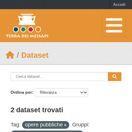
Skip to main content
Accedi
Dataset
Ordina per
2 dataset trovati
Tag:
opere pubbliche
Gruppi: