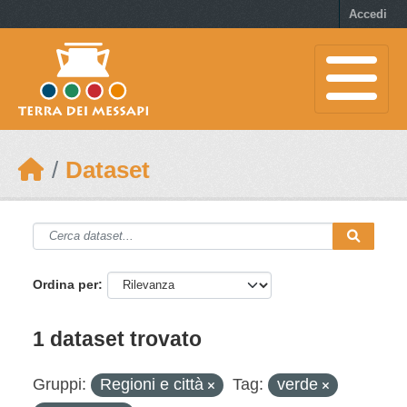
Skip to main content
Accedi
Dataset
Ordina per
1 dataset trovato
Gruppi:
Regioni e città
Tag:
verde