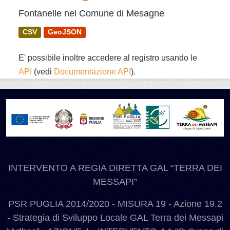
Fontanelle nel Comune di Mesagne
CSV
GeoJSON
E' possibile inoltre accedere al registro usando le
API
(vedi
Documentazione API
).
INTERVENTO A REGIA DIRETTA GAL “TERRA DEI
MESSAPI”
PSR PUGLIA 2014/2020 - MISURA 19 - Azione 19.2
- Strategia di Sviluppo Locale GAL Terra dei Messapi