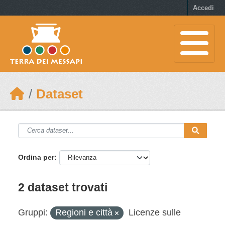
Skip to main content
Accedi
Dataset
Ordina per
2 dataset trovati
Gruppi:
Regioni e città
Licenze sulle