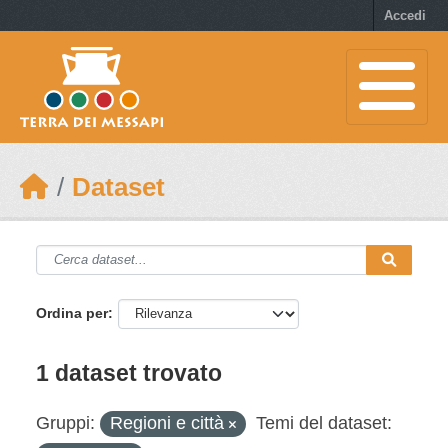
Skip to main content
Accedi
Dataset
Ordina per
1 dataset trovato
Gruppi:
Regioni e città
Temi del dataset: